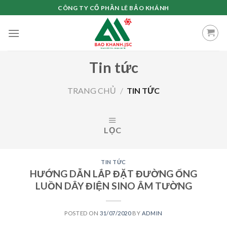
Skip
CÔNG TY CỔ PHẦN LÊ BẢO KHÁNH
to
content
Tin tức
TRANG CHỦ
/
TIN TỨC
LỌC
TIN TỨC
HƯỚNG DẪN LẮP ĐẶT ĐƯỜNG ỐNG
LUỒN DÂY ĐIỆN SINO ÂM TƯỜNG
POSTED ON
31/07/2020
BY
ADMIN