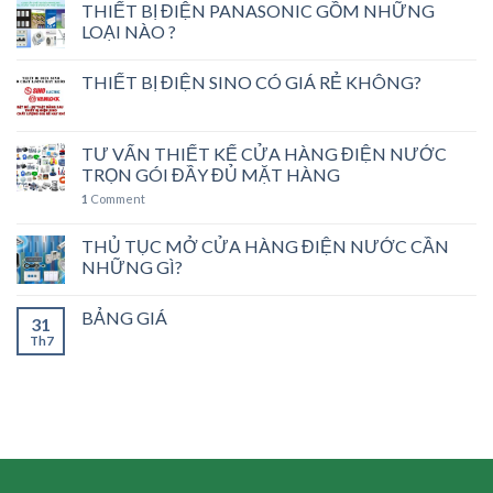
THIẾT BỊ ĐIỆN PANASONIC GỒM NHỮNG
LOẠI NÀO ?
THIẾT BỊ ĐIỆN SINO CÓ GIÁ RẺ KHÔNG?
TƯ VẤN THIẾT KẾ CỬA HÀNG ĐIỆN NƯỚC
TRỌN GÓI ĐẦY ĐỦ MẶT HÀNG
1
Comment
THỦ TỤC MỞ CỬA HÀNG ĐIỆN NƯỚC CẦN
NHỮNG GÌ?
BẢNG GIÁ
31
Th7