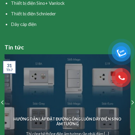
Thiết bị điện Sino+ Vanlock
Thiết bị điện Schnieder
Dây cáp điện
Tin tức
31
Th7
HƯỚNG DẪN LẮP ĐẶT ĐƯỜNG ỐNG LUỒN DÂY ĐIỆN SINO
ÂM TƯỜNG
Thi công hệ thống điện âm tường cần phải đảm [...]