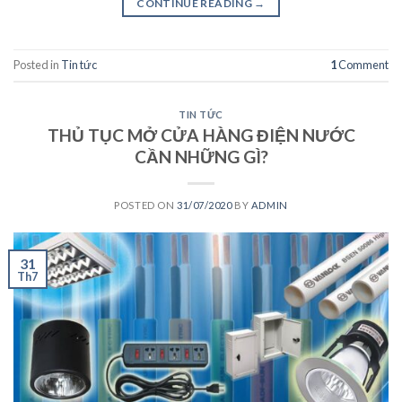
CONTINUE READING
→
Posted in
Tin tức
1
Comment
TIN TỨC
THỦ TỤC MỞ CỬA HÀNG ĐIỆN NƯỚC
CẦN NHỮNG GÌ?
POSTED ON
31/07/2020
BY
ADMIN
31
Th7