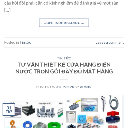
câu hỏi đòi phải cần có kinh nghiệm để đánh giá về một sản
[…]
CONTINUE READING
→
Posted in
Tin tức
Leave a comment
TIN TỨC
TƯ VẤN THIẾT KẾ CỬA HÀNG ĐIỆN
NƯỚC TRỌN GÓI ĐẦY ĐỦ MẶT HÀNG
POSTED ON
31/07/2020
BY
ADMIN
31
Th7