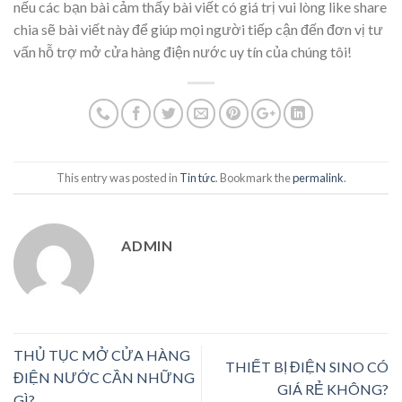
nếu các bạn bài cảm thấy bài viết có giá trị vui lòng like share
chia sẽ bài viết này để giúp mọi người tiếp cận đến đơn vị tư
vấn hỗ trợ mở cửa hàng điện nước uy tín của chúng tôi!
This entry was posted in
Tin tức
. Bookmark the
permalink
.
ADMIN
THỦ TỤC MỞ CỬA HÀNG
THIẾT BỊ ĐIỆN SINO CÓ
ĐIỆN NƯỚC CẦN NHỮNG
GIÁ RẺ KHÔNG?
GÌ?