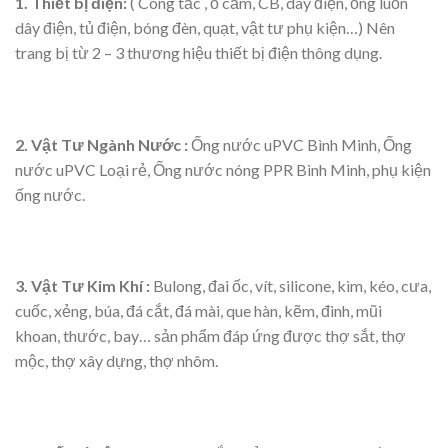
1. Thiết bị điện:
( Công tắc , ổ cắm, CB, dây điện, ống luồn
dây điện, tủ điện, bóng đèn, quạt, vật tư phụ kiện…) Nên
trang bị từ 2 – 3 thương hiệu thiết bị điện thông dụng.
2. Vật Tư Ngành Nước :
Ống nước uPVC Bình Minh, Ống
nước uPVC Loại rẻ, Ống nước nóng PPR Bình Minh, phụ kiện
ống nước.
3. Vật Tư Kim Khí :
Bulong, đai ốc, vít, silicone, kìm, kéo, cưa,
cuốc, xẻng, búa, đá cắt, đá mài, que hàn, kẽm, đinh, mũi
khoan, thước, bay… sản phẩm đáp ứng được thợ sắt, thợ
mộc, thợ xây dựng, thợ nhôm.