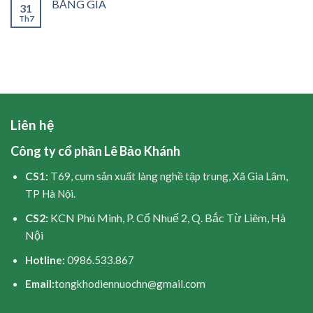
BẢNG GIÁ
31
Th7
Liên hệ
Công ty cổ phần Lê Bảo Khánh
CS1:
T69, cụm sản xuất làng nghề tập trung, Xã Gia Lâm,
TP Hà Nội.
CS2:
KCN Phú Minh, P. Cổ Nhuế 2, Q. Bắc Từ Liêm, Hà
Nội
Hotline:
0986.533.867
Email:
tongkhodiennuochn@gmail.com