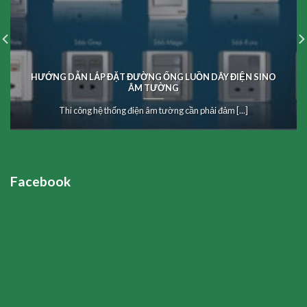
HƯỚNG DẪN LẮP ĐẶT ĐƯỜNG ỐNG LUỒN DÂY ĐIỆN SINO
ÂM TƯỜNG
Thi công hệ thống điện âm tường cần phải đảm [...]
Facebook