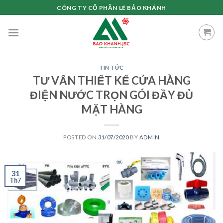
Skip
CÔNG TY CỔ PHẦN LÊ BẢO KHÁNH
to
content
TIN TỨC
TƯ VẤN THIẾT KẾ CỬA HÀNG
ĐIỆN NƯỚC TRỌN GÓI ĐẦY ĐỦ
MẶT HÀNG
POSTED ON
31/07/2020
BY
ADMIN
31
Th7