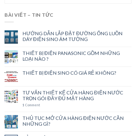
BÀI VIẾT – TIN TỨC
HƯỚNG DẪN LẮP ĐẶT ĐƯỜNG ỐNG LUỒN
DÂY ĐIỆN SINO ÂM TƯỜNG
THIẾT BỊ ĐIỆN PANASONIC GỒM NHỮNG
LOẠI NÀO ?
THIẾT BỊ ĐIỆN SINO CÓ GIÁ RẺ KHÔNG?
TƯ VẤN THIẾT KẾ CỬA HÀNG ĐIỆN NƯỚC
TRỌN GÓI ĐẦY ĐỦ MẶT HÀNG
1
Comment
THỦ TỤC MỞ CỬA HÀNG ĐIỆN NƯỚC CẦN
NHỮNG GÌ?