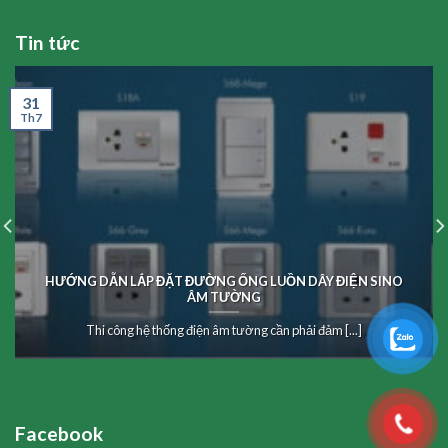
Tin tức
31
Th7
HƯỚNG DẪN LẮP ĐẶT ĐƯỜNG ỐNG LUỒN DÂY ĐIỆN SINO
ÂM TƯỜNG
Thi công hệ thống điện âm tường cần phải đảm [...]
Facebook