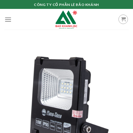
Skip
CÔNG TY CỔ PHẦN LÊ BẢO KHÁNH
to
content