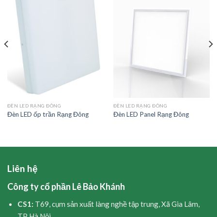
ĐÈN LED RẠNG ĐÔNG
ĐÈN LED RẠNG ĐÔNG
Đèn LED ốp trần Rạng Đông
Đèn LED Panel Rạng Đông
Liên hệ
Công ty cổ phần Lê Bảo Khánh
CS1:
T69, cụm sản xuất làng nghề tập trung, Xã Gia Lâm,
TP Hà Nội.