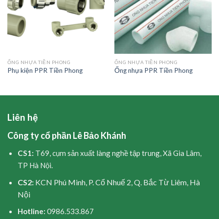
ỐNG NHỰA TIỀN PHONG
ỐNG NHỰA TIỀN PHONG
Phụ kiện PPR Tiền Phong
Ống nhựa PPR Tiền Phong
Liên hệ
Công ty cổ phần Lê Bảo Khánh
CS1:
T69, cụm sản xuất làng nghề tập trung, Xã Gia Lâm,
TP Hà Nội.
CS2:
KCN Phú Minh, P. Cổ Nhuế 2, Q. Bắc Từ Liêm, Hà
Nội
Hotline:
0986.533.867