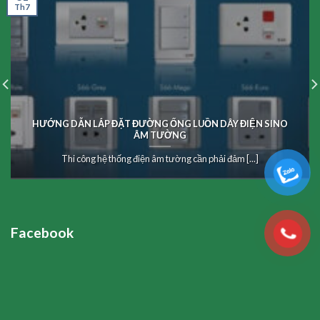
Th7
HƯỚNG DẪN LẮP ĐẶT ĐƯỜNG ỐNG LUỒN DÂY ĐIỆN SINO
ÂM TƯỜNG
Thi công hệ thống điện âm tường cần phải đảm [...]
Facebook